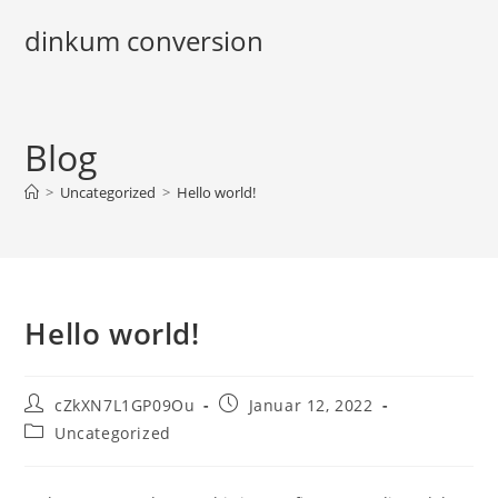
Zum
dinkum conversion
Inhalt
springen
Blog
>
Uncategorized
>
Hello world!
Hello world!
Beitrags-
Beitrag
cZkXN7L1GP09Ou
Januar 12, 2022
Autor:
veröffentlicht:
Beitrags-
Uncategorized
Kategorie: